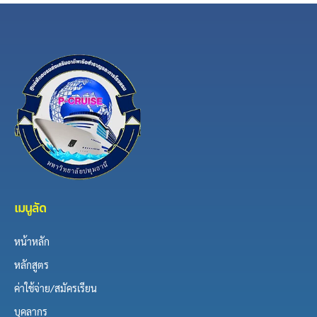
เมนูลัด
หน้าหลัก
หลักสูตร
ค่าใช้จ่าย/สมัครเรียน
บุคลากร