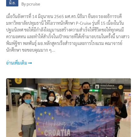
มิ.ย.
By
pcruise
เมื่อวันอังคารที่ 14 มิถุนายน 2565 ผศ.ดร.นิธิมา ยืนยง​ รองอธิการบดี​
มหาวิทยาลัย​ปทุมธานี​ ให้โอวาทนักศึกษา​ P-Cruise​ รุ่นที่ 15 เนื่องในวัน
ปฐมนิเทศ ขอให้มีกำลังใจมุมานะสร้างความสำเร็จให้ชีวิตขอให้ทุกคนมี
ความอดทน และทำให้สำเร็จในเป้าหมายที่ได้เข้ามาอบรมในครั้งนี้ นางสาว
พิมพ์ฐิชา พลพันธุ์ ผอ.หลักสูตร​เรือสำราญ​และการโรงแรม คณาจารย์​
นักศึกษา​ ขอขอบคุณมาก ๆ​...
อ่านเพิ่มเติม