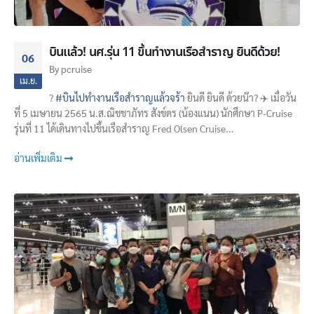
บินแล้ว! นศ.รุ่น 11 ขึ้นทำงานเรือสำราญ ยินดีด้วย!
06
By
pcruise
เม.ย.
?
#บินไปทำงานเรือสำราญแล้วจร้า
ยินดี ยินดี ด้วยน๊า? ✈️ เมื่อวัน
ที่ 5 เมษายน 2565 น.ส.ณิชชา​ภัทร​ สังข์ดร​ (น้องแนน)​ นักศึกษา​ P-Cruise
รุ่นที่ 11 ได้เดินทางไปขึ้นเรือสำราญ Fred​ Olsen​ Cruise​...
อ่านเพิ่มเติม