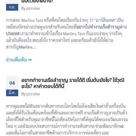
ยมตัวยังไงบ้าง?
ก.ย.
By
pcruise
การสอบ Marlins Test หรือที่คนไทยเรียกกันง่ายๆ ว่า "มาร์ลินเทส" เป็น
เหมือนบัตรผ่านประตูแรกสำหรับคนไทยที่
อยากไปทำงานเรือสำราญต่าง
ประเทศ
เรามาทำความเข้าใจเรื่อง Marlins Test กันแบบง่ายๆ ว่าจริงๆ
แล้วมันคืออะไร สอบยังไง ราคาเท่าไหร่ และเตรียมตัวยังไงให้ผ่าน
สารบัญ
Marlins...
อ่านเพิ่มเติม
อยากทำงานเรือสำราญ รายได้ดี เริ่มต้นยังไง? ใช้วุฒิ
04
อะไร? หาคำตอบได้ที่นี่
มี.ค.
By
pcruise
หากคุณเคยใฝ่ฝันอยากเดินทางรอบโลกโดยไม่ต้องเสียเงินค่าตั๋วเครื่องบิน
และยังได้รับเงินเดือนพร้อมที่พักและอาหารฟรี งานเรือสำราญอาจเป็นตัว
เลือกที่ใช่สำหรับคุณ! อาชีพนี้ไม่เพียงเปิดโอกาสให้คุณได้พบเจอวัฒนธรรม
ใหม่ ๆ แต่ยังมอบประสบการณ์การทำงานระดับสากล ช่วยพัฒนาทักษะ
และเพิ่มโอกาสในสายอาชีพด้านการบริการ การท่องเที่ยว และ