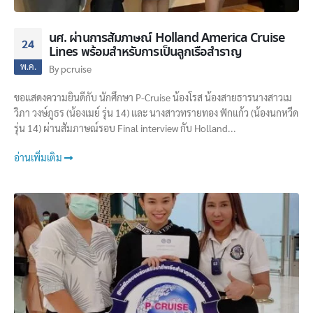
นศ. ผ่านการสัมภาษณ์ Holland​ America​ Cruise​
24
Lines พร้อมสำหรับการเป็นลูกเรือสำราญ
พ.ค.
By
pcruise
ขอแสดงความยินดีกับ นักศึกษา P-Cruise น้องโรส​ น้องสายธาร​ นางสาวเม
วิภา วงษ์ภูธร (น้องเมย์ รุ่น 14)​ และ นางสาวทรายทอง ฟักแก้ว (น้องนกหวีด
รุ่น 14​) ผ่านสัมภาษณ์รอบ Final​ interview​ กับ Holland​...
อ่านเพิ่มเติม