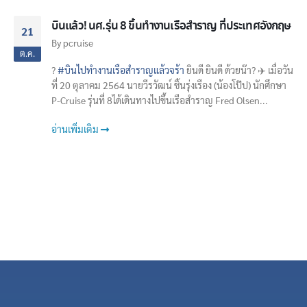
บินแล้ว! นศ.รุ่น 8 ขึ้นทำงานเรือสำราญ ที่ประเทศอังกฤษ
21
By
pcruise
ต.ค.
?
#บินไปทำงานเรือสำราญแล้วจร้า
ยินดี ยินดี ด้วยน๊า? ✈️ เมื่อวัน
ที่ 20 ตุลาคม 2564 นายวีรวัฒน์​ ชิ้น​รุ่งเรือง​ (น้องโป๊ป)​ นักศึกษา​
P-Cruise รุ่นที่ 8 ​ได้เดินทางไปขึ้นเรือสำราญ Fred​ Olsen​...
อ่านเพิ่มเติม